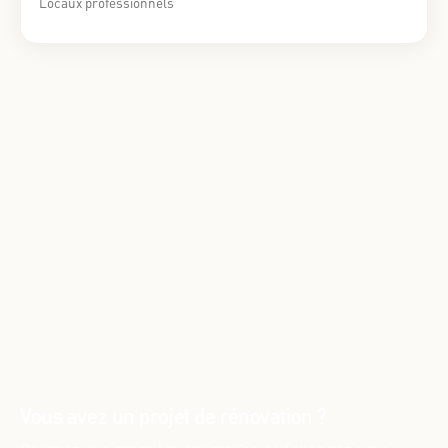
Locaux professionnels
Nos services
Estimer mes travaux
Contact
Vous avez un projet de rénovation ?